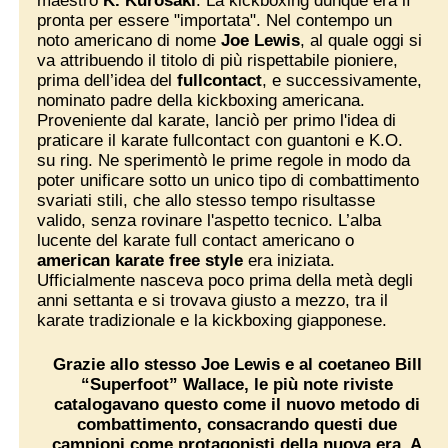
maestro
K. Kurosaki
. La kickboxing dunque era lì
pronta per essere "importata". Nel contempo un
noto americano di nome
Joe Lewis
, al quale oggi si
va attribuendo il titolo di più rispettabile pioniere,
prima dell’idea del
fullcontact
, e successivamente,
nominato padre della kickboxing americana.
Proveniente dal karate, lanciò per primo l'idea di
praticare il karate fullcontact con guantoni e K.O.
su ring. Ne sperimentò le prime regole in modo da
poter unificare sotto un unico tipo di combattimento
svariati stili, che allo stesso tempo risultasse
valido, senza rovinare l'aspetto tecnico. L’alba
lucente del karate full contact americano o
american karate free style
era iniziata.
Ufficialmente nasceva poco prima della metà degli
anni settanta e si trovava giusto a mezzo, tra il
karate tradizionale e la kickboxing giapponese.
G
razie allo stesso Joe Lewis e al coetaneo
Bill
“Superfoot” Wallace
, le più note riviste
catalogavano questo come il nuovo metodo di
combattimento, consacrando questi due
campioni come protagonisti della nuova era. A