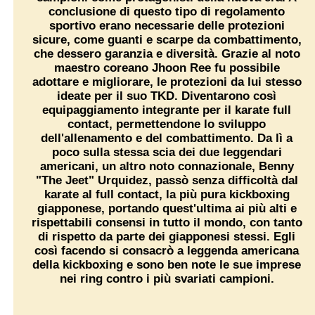
conclusione di questo tipo di regolamento
sportivo erano necessarie delle protezioni
sicure, come guanti e scarpe da combattimento,
che dessero garanzia e diversità. Grazie al noto
maestro coreano
Jhoon Ree
fu possibile
adottare e migliorare, le protezioni da lui stesso
ideate per il suo
TKD
. Diventarono così
equipaggiamento integrante per il karate full
contact, permettendone lo sviluppo
dell'allenamento e del combattimento. Da lì a
poco sulla stessa scia dei due leggendari
americani, un altro noto connazionale,
Benny
"The Jeet" Urquidez
, passò senza difficoltà dal
karate al full contact, la più pura kickboxing
giapponese, portando quest'ultima ai più alti e
rispettabili consensi in tutto il mondo, con tanto
di rispetto da parte dei giapponesi stessi. Egli
così facendo si consacrò a leggenda americana
della kickboxing e sono ben note le sue imprese
nei ring contro i più svariati campioni.