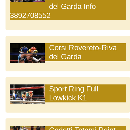
del Garda Info
3892708552
Corsi Rovereto-Riva
del Garda
Sport Ring Full
Lowkick K1