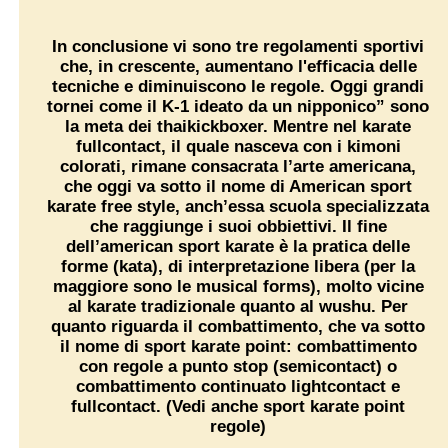
I
n conclusione vi sono tre regolamenti sportivi
che, in crescente, aumentano l'efficacia delle
tecniche e diminuiscono le regole. Oggi grandi
tornei come il
K-1
ideato da un nipponico” sono
la meta dei
thaikickboxer
. Mentre nel karate
fullcontact, il quale nasceva con i kimoni
colorati, rimane consacrata l’arte americana,
che oggi va sotto il nome di
American sport
karate free style,
anch’essa scuola specializzata
che raggiunge i suoi obbiettivi. Il fine
dell’american sport karate è la pratica delle
forme (
kata
), di interpretazione libera (per la
maggiore sono le
musical forms
), molto vicine
al karate tradizionale quanto al
wushu
. Per
quanto riguarda il combattimento, che va sotto
il nome di sport karate point: combattimento
con regole a punto stop (
semicontact
) o
combattimento continuato
lightcontact
e
fullcontact
. (Vedi anche sport karate point
regole)